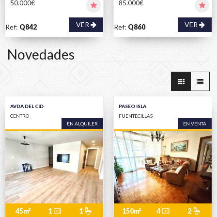
50.000€
85.000€
VER
VER
Ref:
Q842
Ref:
Q860
Novedades
AVDA DEL CID
PASEO ISLA
CENTRO
FUENTECILLAS
EN ALQUILER
EN VENTA
45m²
1
1
150m²
4
2