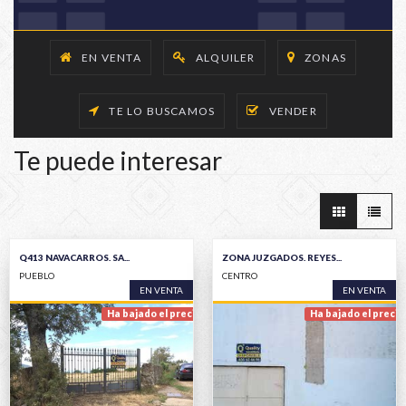
EN VENTA
ALQUILER
ZONAS
TE LO BUSCAMOS
VENDER
Te puede interesar
Q413 NAVACARROS. SA...
ZONA JUZGADOS. REYES...
PUEBLO
CENTRO
EN VENTA
EN VENTA
Ha bajado el precio
Ha bajado el precio