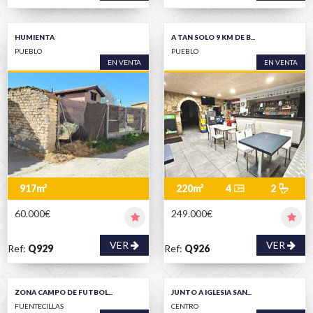
HUMIENTA
A TAN SOLO 9 KM DE B...
PUEBLO
PUEBLO
EN VENTA
EN VENTA
917m²
220m²
4
2
60.000€
249.000€
VER
VER
Ref:
Q929
Ref:
Q926
ZONA CAMPO DE FUTBOL...
JUNTO A IGLESIA SAN...
FUENTECILLAS
CENTRO